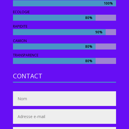
100%
100%
ECOLOGIE
80%
80%
RAPIDITE
90%
90%
CAMION
80%
80%
TRANSPARENCE
80%
80%
CONTACT