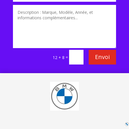
Envoi
=
12 + 8