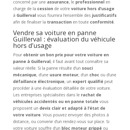
concerné par une
assurance
, le
professionnel
en
charge de la
cession
de votre
voiture hors d’usage
à
Guillerval
vous fournira l’ensemble des
justificatifs
afin de finaliser la
transaction
en toute
conformité
.
Vendre sa voiture en panne
Guillerval : évaluation du véhicule
hors d’usage
Pour
obtenir un bon prix pour votre voiture en
panne à Guillerval
, il faut avant tout connaître sa
valeur réelle. Si la panne résulte d’un
souci
mécanique
, d’une
usure moteur
, d’un
choc
ou d’une
défaillance électronique
, un
expert qualifié
peut
procéder à une évaluation détaillée de votre voiture.
Les entreprises spécialisées dans le
rachat de
véhicules accidentés ou en panne totale
vous
proposent un
devis clair et adapté à l’état de
votre voiture
. Vous pouvez envoyer des photos à
distance, ou convenir d’un rendez-vous sur place. Si
votre voiture souffre d’un
bloc moteur grippé
ou