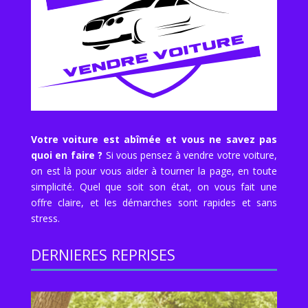
Votre voiture est abîmée et vous ne savez pas
quoi en faire ?
Si vous pensez à vendre votre voiture,
on est là pour vous aider à tourner la page, en toute
simplicité. Quel que soit son état, on vous fait une
offre claire, et les démarches sont rapides et sans
stress.
DERNIERES REPRISES