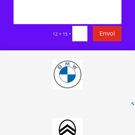
Envoi
=
12 + 15