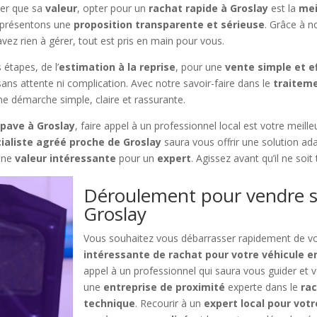
her que sa
valeur
, opter pour un
rachat rapide à Groslay
est la
mei
s présentons une
proposition transparente et sérieuse
. Grâce à n
avez rien à gérer, tout est pris en main pour vous.
étapes, de l’
estimation à la reprise
, pour une
vente simple et e
 sans attente ni complication. Avec notre savoir-faire dans le
traiteme
e démarche simple, claire et rassurante.
pave à Groslay
, faire appel à un professionnel local est votre meilleu
ialiste agréé proche de Groslay
saura vous offrir une solution a
 une
valeur intéressante
pour un
expert
. Agissez avant qu’il ne soit
Déroulement pour vendre s
Groslay
Vous souhaitez vous débarrasser rapidement de vo
intéressante de rachat pour votre véhicule e
appel à un professionnel qui saura vous guider et vo
une
entreprise de proximité
experte dans le
rac
technique
. Recourir à un
expert local pour vot