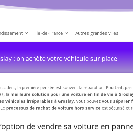
ondissement
Ile-de-France
Autres grandes villes
lay : on achète votre véhicule sur place
ccident, la première pensée est souvent la réparation. Pourtant, parfo
as, la
meilleure solution pour une voiture en fin de vie à Grosla
es véhicules irréparables à Groslay
, vous pouvez
vous séparer 
. Le
processus de rachat de voiture hors service
est sécurisé et 
l’option de vendre sa voiture en pann