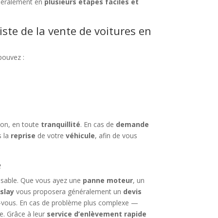
néralement en
plusieurs étapes faciles et
iste de la vente de voitures en
pouvez :
tion, en toute
tranquillité
. En cas de
demande
 la
reprise
de votre
véhicule
, afin de vous
e
ensable. Que vous ayez une
panne moteur
, un
oslay
vous proposera généralement un
devis
ndez-vous. En cas de problème plus complexe —
e. Grâce à leur
service d’enlèvement rapide