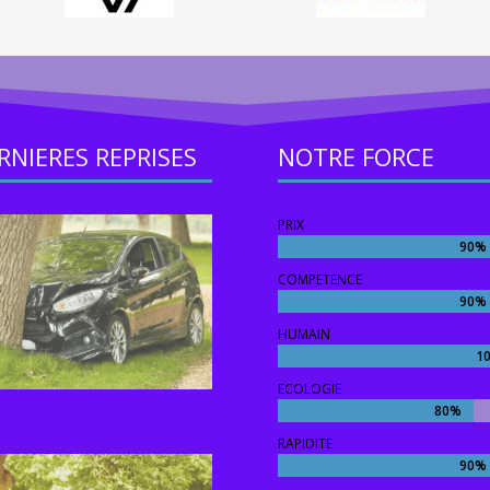
RNIERES REPRISES
NOTRE FORCE
PRIX
90%
90%
COMPETENCE
90%
90%
HUMAIN
1
1
ECOLOGIE
80%
80%
RAPIDITE
90%
90%