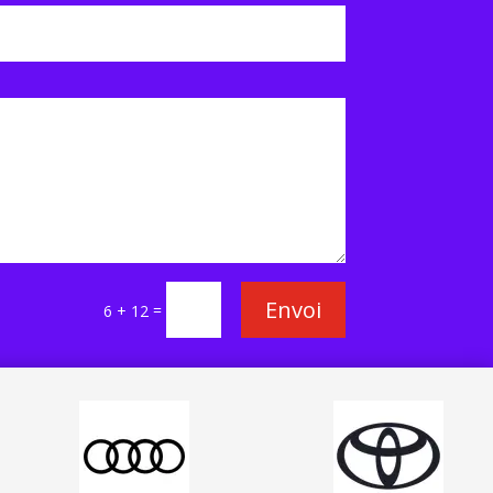
Envoi
=
6 + 12