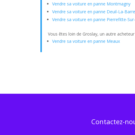
Vendre sa voiture en panne Montmagny
Vendre sa voiture en panne Deuil-La-Barr
Vendre sa voiture en panne Pierrefitte-Sur
Vous êtes loin de Groslay, un autre acheteur
Vendre sa voiture en panne Meaux
Contactez-nou