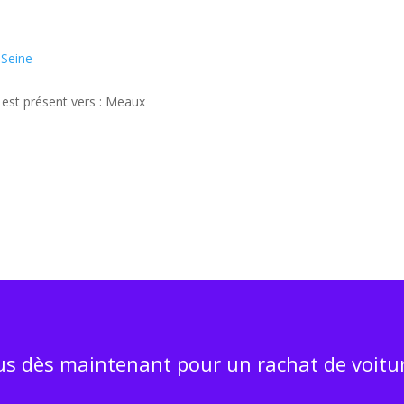
e
-Seine
 est présent vers : Meaux
s dès maintenant pour un rachat de voitur