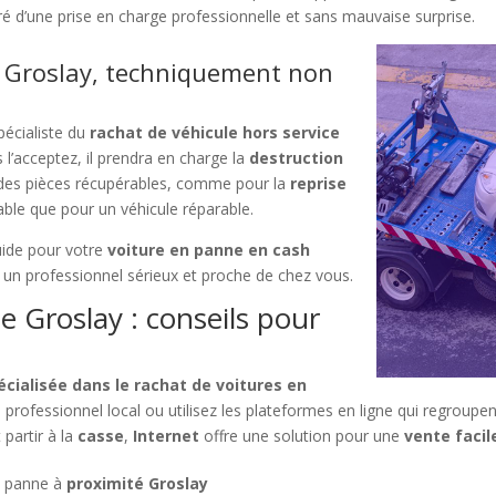
ré d’une prise en charge professionnelle et sans mauvaise surprise.
 Groslay, techniquement non
pécialiste du
rachat de véhicule hors service
 l’acceptez, il prendra en charge la
destruction
r des pièces récupérables, comme pour la
reprise
able que pour un véhicule réparable.
uide pour votre
voiture en panne en cash
ez un professionnel sérieux et proche de chez vous.
 Groslay : conseils pour
cialisée dans le rachat de voitures en
n professionnel local ou utilisez les plateformes en ligne qui regrou
partir à la
casse
,
Internet
offre une solution pour une
vente facil
n panne à
proximité Groslay