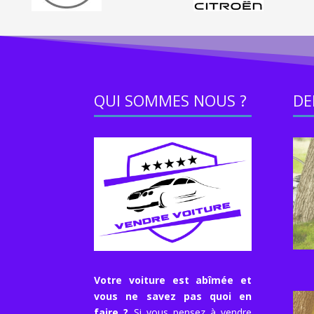
QUI SOMMES NOUS ?
DE
Votre voiture est abîmée et
vous ne savez pas quoi en
faire ?
Si vous pensez à vendre