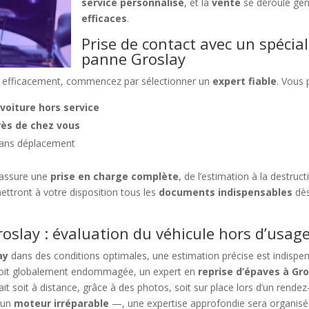
service personnalisé
, et la
vente
se déroule gé
efficaces
.
Prise de contact avec un spécial
panne Groslay
efficacement, commencez par sélectionner un
expert fiable
. Vous 
voiture hors service
rès de chez vous
ans déplacement
assure une
prise en charge complète
, de l’estimation à la destruc
 mettront à votre disposition tous les
documents indispensables
dès
oslay : évaluation du véhicule hors d’usag
ay
dans des conditions optimales, une estimation précise est indisp
 soit globalement endommagée, un expert en
reprise d’épaves à Gr
fait soit à distance, grâce à des photos, soit sur place lors d’un re
 un
moteur irréparable
—, une expertise approfondie sera organisé