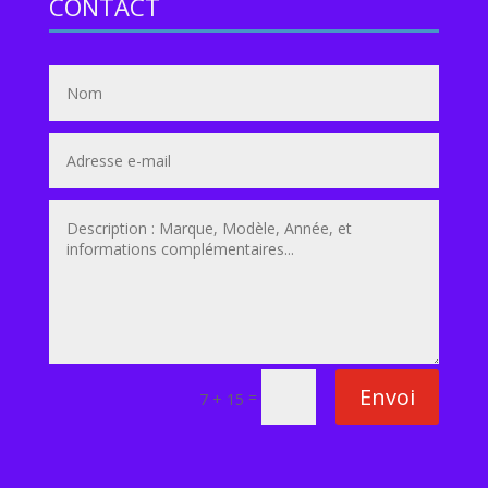
CONTACT
Envoi
=
7 + 15