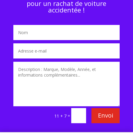
pour un rachat de voiture
accidentée !
Envoi
=
11 + 7