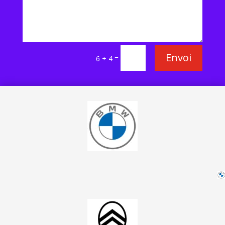
Envoi
=
6 + 4