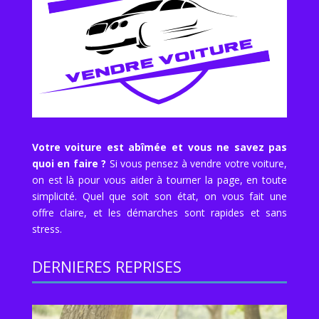
Votre voiture est abîmée et vous ne savez pas
quoi en faire ?
Si vous pensez à vendre votre voiture,
on est là pour vous aider à tourner la page, en toute
simplicité. Quel que soit son état, on vous fait une
offre claire, et les démarches sont rapides et sans
stress.
DERNIERES REPRISES