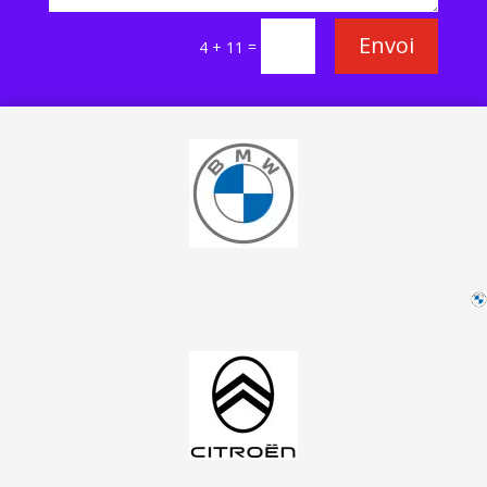
Envoi
=
4 + 11