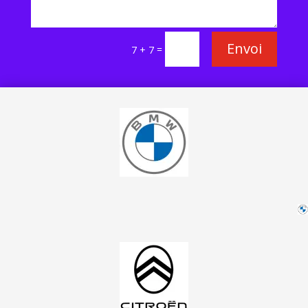
Envoi
=
7 + 7