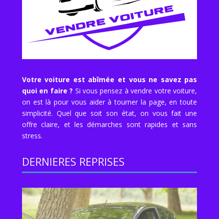
Votre voiture est abîmée et vous ne savez pas
quoi en faire ?
Si vous pensez à vendre votre voiture,
on est là pour vous aider à tourner la page, en toute
simplicité. Quel que soit son état, on vous fait une
offre claire, et les démarches sont rapides et sans
stress.
DERNIERES REPRISES