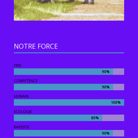
NOTRE FORCE
PRIX
90%
90%
COMPETENCE
90%
90%
HUMAIN
100%
100%
ECOLOGIE
80%
80%
RAPIDITE
90%
90%