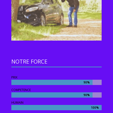
NOTRE FORCE
PRIX
90%
90%
COMPETENCE
90%
90%
HUMAIN
100%
100%