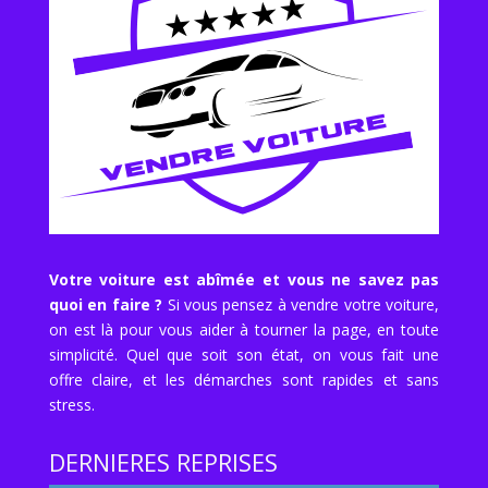
Votre voiture est abîmée et vous ne savez pas
quoi en faire ?
Si vous pensez à vendre votre voiture,
on est là pour vous aider à tourner la page, en toute
simplicité. Quel que soit son état, on vous fait une
offre claire, et les démarches sont rapides et sans
stress.
DERNIERES REPRISES