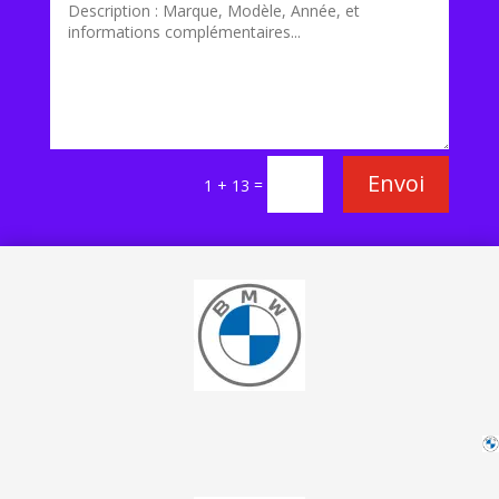
Envoi
=
1 + 13