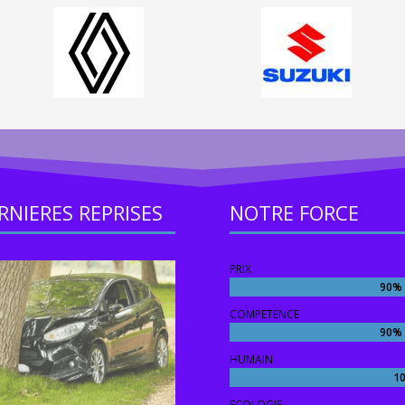
RNIERES REPRISES
NOTRE FORCE
PRIX
90%
90%
COMPETENCE
90%
90%
HUMAIN
1
1
ECOLOGIE