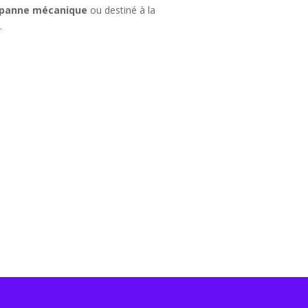
panne mécanique
ou destiné à la
é
.