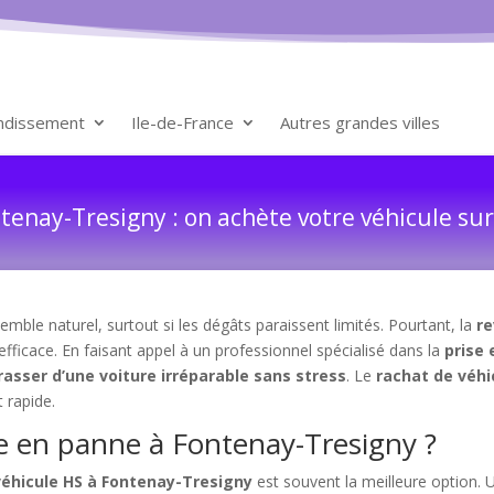
ondissement
Ile-de-France
Autres grandes villes
tenay-Tresigny : on achète votre véhicule sur
mble naturel, surtout si les dégâts paraissent limités. Pourtant, la
re
efficace. En faisant appel à un professionnel spécialisé dans la
prise
asser d’une voiture irréparable sans stress
. Le
rachat de véhi
 rapide.
e en panne à Fontenay-Tresigny ?
véhicule HS à Fontenay-Tresigny
est souvent la meilleure option.