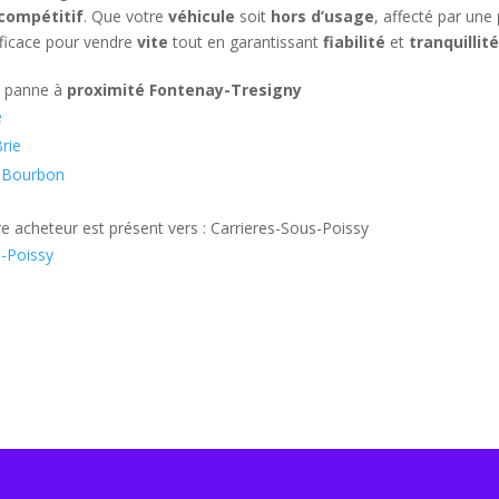
 compétitif
. Que votre
véhicule
soit
hors d’usage
, affecté par une
ficace pour vendre
vite
tout en garantissant
fiabilité
et
tranquillit
n panne à
proximité Fontenay-Tresigny
e
rie
s-Bourbon
e acheteur est présent vers : Carrieres-Sous-Poissy
s-Poissy