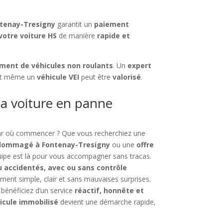
ntenay-Tresigny
garantit un
paiement
votre voiture HS
de manière
rapide et
ment de véhicules non roulants
. Un
expert
et même un
véhicule VEI
peut être
valorisé
.
a voiture en panne
par où commencer ? Que vous recherchiez une
endommagé à Fontenay-Tresigny
ou une
offre
uipe est là pour vous accompagner sans tracas.
u accidentés, avec ou sans contrôle
nt simple, clair et sans mauvaises surprises.
 bénéficiez d’un service
réactif, honnête et
icule immobilisé
devient une démarche rapide,