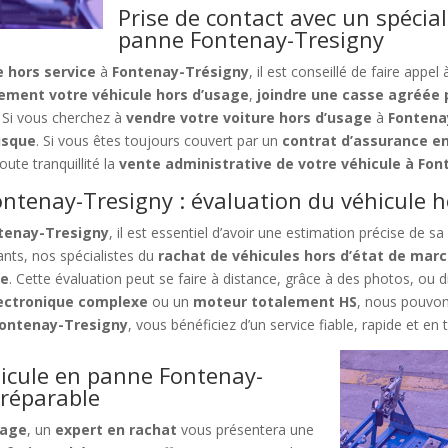
Prise de contact avec un spécial
panne Fontenay-Tresigny
e hors service
à
Fontenay-Trésigny
, il est conseillé de faire appel
tement votre véhicule hors d’usage
,
joindre une casse agréée 
. Si vous cherchez à
vendre votre voiture hors d’usage
à
Fontena
isque
. Si vous êtes toujours couvert par un
contrat d’assurance e
oute tranquillité la
vente administrative de votre véhicule à Fo
ntenay-Tresigny : évaluation du véhicule h
ntenay-Tresigny
, il est essentiel d’avoir une estimation précise de 
ts, nos spécialistes du
rachat de véhicules hors d’état de marc
le
. Cette évaluation peut se faire à distance, grâce à des photos, ou d
ectronique complexe
ou un
moteur totalement HS
, nous pouvon
Fontenay-Tresigny
, vous bénéficiez d’un service fiable, rapide et en 
hicule en panne Fontenay-
réparable
sage
, un
expert en rachat
vous présentera une