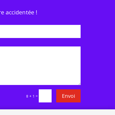
e accidentée !
Envoi
=
8 + 1