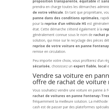
proposition transparente
,
équitable
et
sans
prendra en charge toutes les démarches administ
de votre véhicule
. En tant que propriétaire, v
panne dans des conditions optimales
, rapi
pour la
reprise d’un véhicule HS
est généralem
état. Cette démarche s’étend également à la
rep
généralement connue sous le nom de
rachat p
solution, qui mise sur le recyclage des pièces d
reprise de votre voiture en panne Fontena
remise en circulation.
Peu importe votre choix, vous profiterez d’un rè
sécurisée
, choisissez un
expert fiable
,
local
e
Vendre sa voiture en pann
offre de rachat de voiture
Vous souhaitez vendre une voiture en panne à 
rachat de voitures en panne Fontenay-Tre
fréquemment la meilleure solution. La méthode l
cash est de passer par des plateformes spéciali