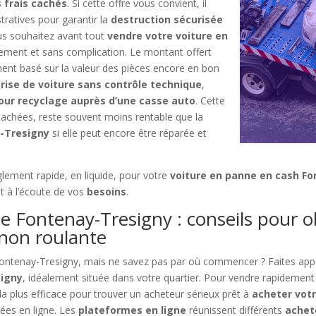
 frais cachés
. Si cette offre vous convient, il
ratives pour garantir la
destruction sécurisée
ous souhaitez avant tout
vendre votre voiture en
dement et sans complication. Le montant offert
ent basé sur la valeur des pièces encore en bon
rise de voiture sans contrôle technique
,
our recyclage auprès d’une casse auto
. Cette
étachées, reste souvent moins rentable que la
y-Tresigny
si elle peut encore être réparée et
glement rapide, en liquide, pour votre
voiture en panne en cash F
t à l’écoute de vos
besoins
.
e Fontenay-Tresigny : conseils pour 
 non roulante
Fontenay-Tresigny, mais ne savez pas par où commencer ? Faites app
signy
, idéalement située dans votre quartier. Pour vendre rapidement 
a plus efficace pour trouver un acheteur sérieux prêt à
acheter vot
sées en ligne. Les
plateformes en ligne
réunissent différents
achet