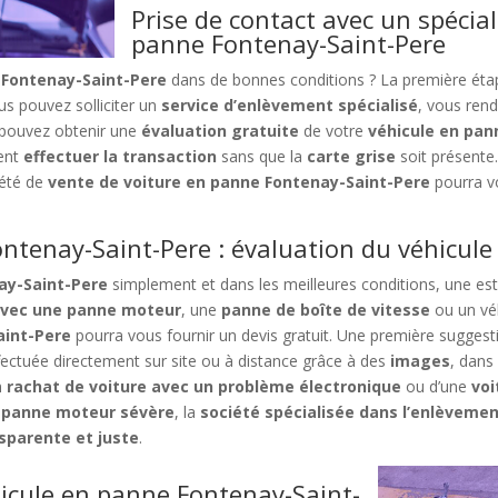
Prise de contact avec un spécial
panne Fontenay-Saint-Pere
 Fontenay-Saint-Pere
dans de bonnes conditions ? La première étap
us pouvez solliciter un
service d’enlèvement spécialisé
, vous ren
 pouvez obtenir une
évaluation gratuite
de votre
véhicule en pan
ent
effectuer la transaction
sans que la
carte grise
soit présente.
iété de
vente de voiture en panne Fontenay-Saint-Pere
pourra v
ntenay-Saint-Pere : évaluation du véhicule
ay-Saint-Pere
simplement et dans les meilleures conditions, une esti
 avec une panne moteur
, une
panne de boîte de vitesse
ou un vé
aint-Pere
pourra vous fournir un devis gratuit. Une première suggest
ffectuée directement sur site ou à distance grâce à des
images
, dans
n
rachat de voiture avec un problème électronique
ou d’une
voi
e
panne moteur sévère
, la
société spécialisée dans l’enlèveme
nsparente et juste
.
icule en panne Fontenay-Saint-