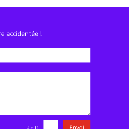
e accidentée !
Envoi
=
4 + 11