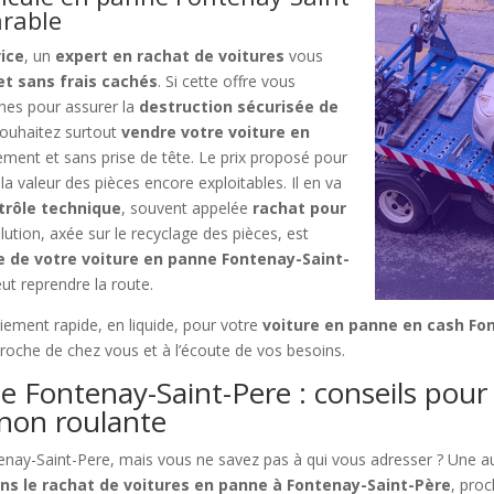
arable
vice
, un
expert en rachat de voitures
vous
 et sans frais cachés
. Si cette offre vous
ches pour assurer la
destruction sécurisée de
 souhaitez surtout
vendre votre voiture en
dement et sans prise de tête. Le prix proposé pour
 la valeur des pièces encore exploitables. Il en va
ntrôle technique
, souvent appelée
rachat pour
lution, axée sur le recyclage des pièces, est
e de votre voiture en panne Fontenay-Saint-
ut reprendre la route.
iement rapide, en liquide, pour votre
voiture en panne en cash Fo
proche de chez vous et à l’écoute de vos besoins.
e Fontenay-Saint-Pere : conseils pou
 non roulante
nay-Saint-Pere, mais vous ne savez pas à qui vous adresser ? Une au
ns le rachat de voitures en panne à Fontenay-Saint-Père
, proc