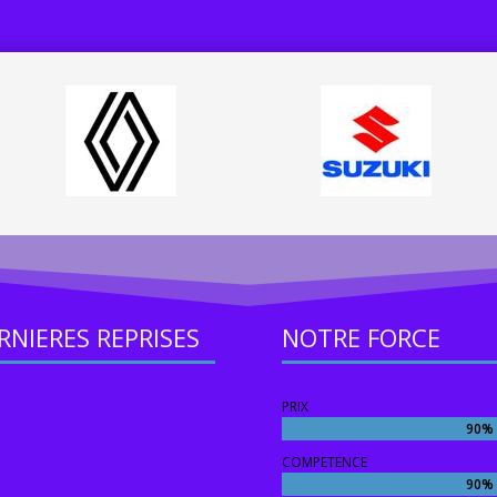
RNIERES REPRISES
NOTRE FORCE
PRIX
90%
90%
COMPETENCE
90%
90%