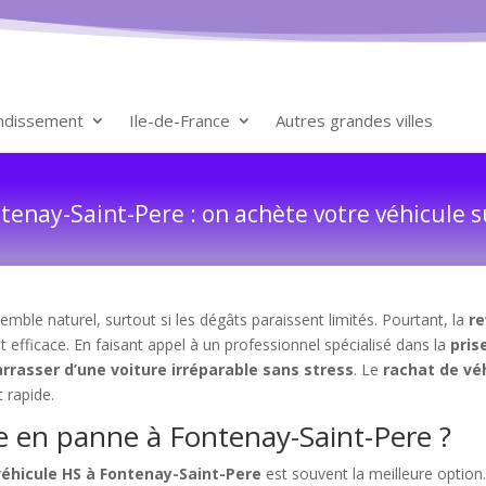
ondissement
Ile-de-France
Autres grandes villes
enay-Saint-Pere : on achète votre véhicule s
mble naturel, surtout si les dégâts paraissent limités. Pourtant, la
re
t efficace. En faisant appel à un professionnel spécialisé dans la
pris
rrasser d’une voiture irréparable sans stress
. Le
rachat de vé
 rapide.
e en panne à Fontenay-Saint-Pere ?
véhicule HS à Fontenay-Saint-Pere
est souvent la meilleure optio