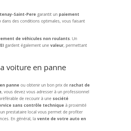
ntenay-Saint-Pere
garantit un
paiement
e
dans des conditions optimales, vous faisant
vement de véhicules non roulants
. Un
EI
gardent également une
valeur
, permettant
a voiture en panne
 en panne
ou obtenir un bon prix de
rachat de
e
, vous devez vous adresser à un professionnel
 préférable de recourir à une
société
ervice sans contrôle technique
à proximité
un prestataire local vous permet de profiter
nces. En général, la
vente de votre auto en