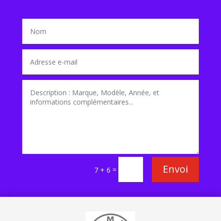
Envoi
=
7 + 6