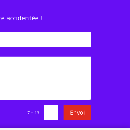
e accidentée !
Envoi
=
7 + 13