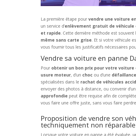
La première étape pour
vendre une voiture e
un service d’
enlèvement gratuit de véhicule e
et rapide
. Cette dernière méthode est souvent l
même sans carte grise
. Et si votre véhicule 
vous fournir tous les justificatifs nécessaires pour
Vendre sa voiture en panne D
Pour
obtenir un bon prix pour votre voitur
usure moteur
, d’un
choc
ou d’une
défaillanc
spécialisées dans le
rachat de véhicules acci
envoyer des photos à distance, ou convenir d’un
approfondie
peut être requise afin de compléte
vous faire une offre juste, sans vous faire perdr
Proposition de vendre son vé
techniquement non réparable
Lorsque votre voiture en panne a été évaluée, u