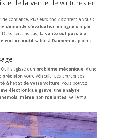
iste de la vente de voitures en
r de confiance. Plusieurs choix s’offrent à vous :
une
demande d’évaluation en ligne simple
n. Dans certains cas,
la vente est possible
e voiture inutilisable à Dannemois
pourra
sage
 Qu’il s’agisse d’un
problème mécanique
, d’une
c précision
votre véhicule. Les entreprises
té à l’état de votre voiture
. Vous pouvez
ème électronique grave
, une
analyse
annemois, même non roulantes
, veillent à