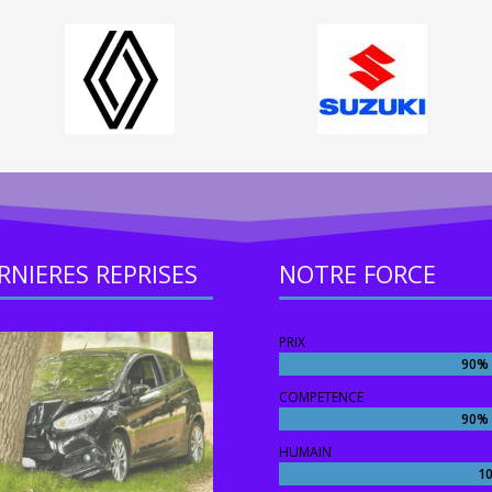
RNIERES REPRISES
NOTRE FORCE
PRIX
90%
90%
COMPETENCE
90%
90%
HUMAIN
1
1