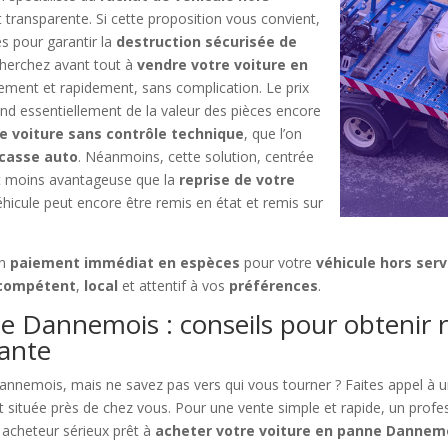
t transparente. Si cette proposition vous convient,
s pour garantir la
destruction sécurisée de
 cherchez avant tout à
vendre votre voiture en
lement et rapidement, sans complication. Le prix
d essentiellement de la valeur des pièces encore
de voiture sans contrôle technique
, que l’on
 casse auto
. Néanmoins, cette solution, centrée
nt moins avantageuse que la
reprise de votre
hicule peut encore être remis en état et remis sur
un
paiement immédiat en espèces
pour votre
véhicule hors serv
 compétent
,
local
et attentif à vos
préférences
.
e Dannemois : conseils pour obtenir 
lante
annemois, mais ne savez pas vers qui vous tourner ? Faites appel à 
t située près de chez vous. Pour une vente simple et rapide, un profess
n acheteur sérieux prêt à
acheter votre voiture en panne Dannem