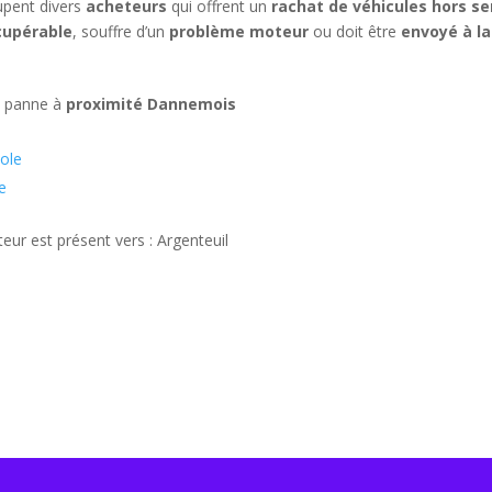
oupent divers
acheteurs
qui offrent un
rachat de véhicules hors se
cupérable
, souffre d’un
problème moteur
ou doit être
envoyé à l
n panne à
proximité Dannemois
ole
e
ur est présent vers : Argenteuil