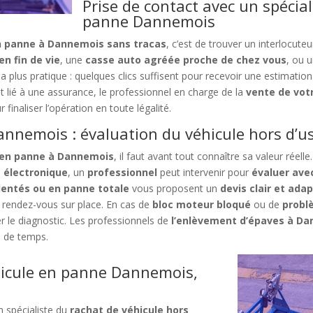
Prise de contact avec un spécial
panne Dannemois
n panne à Dannemois sans tracas
, c’est de trouver un interlocuteu
n fin de vie
, une
casse auto agréée proche de chez vous
, ou 
a plus pratique : quelques clics suffisent pour recevoir une estimatio
est lié à une assurance, le professionnel en charge de la
vente de votr
 finaliser l’opération en toute légalité.
annemois : évaluation du véhicule hors d’u
e en panne à Dannemois
, il faut avant tout connaître sa valeur réelle.
e électronique
, un
professionnel
peut intervenir pour
évaluer ave
dentés ou en panne totale
vous proposent un
devis clair et adap
 rendez-vous sur place. En cas de
bloc moteur bloqué
ou de
probl
r le diagnostic. Les professionnels de
l’enlèvement d’épaves à D
e de temps.
hicule en panne Dannemois,
n spécialiste du
rachat de véhicule hors