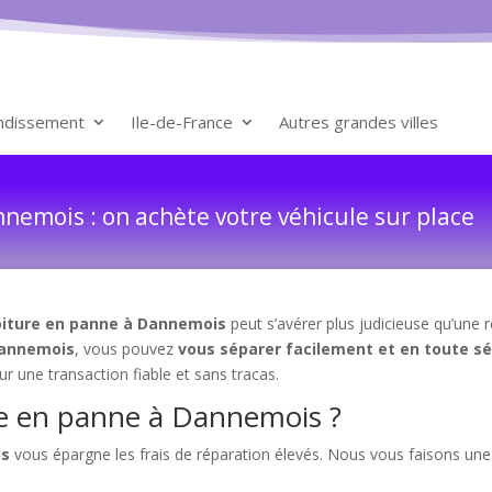
ondissement
Ile-de-France
Autres grandes villes
nemois : on achète votre véhicule sur place
oiture en panne à Dannemois
peut s’avérer plus judicieuse qu’une 
 Dannemois
, vous pouvez
vous séparer facilement et en toute sé
r une transaction fiable et sans tracas.
re en panne à Dannemois ?
is
vous épargne les frais de réparation élevés. Nous vous faisons un