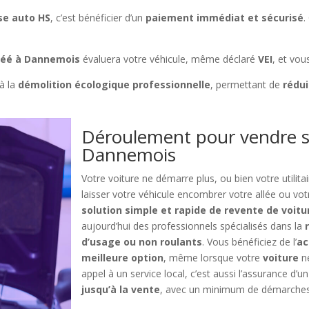
se auto HS
, c’est bénéficier d’un
paiement immédiat et sécurisé
.
réé à Dannemois
évaluera votre véhicule, même déclaré
VEI
, et vou
à la
démolition écologique professionnelle
, permettant de
rédui
Déroulement pour vendre s
Dannemois
Votre voiture ne démarre plus, ou bien votre utilit
laisser votre véhicule encombrer votre allée ou vo
solution simple et rapide de revente de voi
aujourd’hui des professionnels spécialisés dans la
d’usage ou non roulants
. Vous bénéficiez de l’
ac
meilleure option
, même lorsque votre
voiture
ne
appel à un service local, c’est aussi l’assurance d’u
jusqu’à la vente
, avec un minimum de démarches 