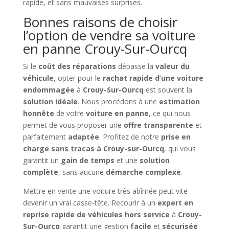
rapide, et sans mauvaises surprises.
Bonnes raisons de choisir
l’option de vendre sa voiture
en panne Crouy-Sur-Ourcq
Si le
coût des réparations
dépasse la
valeur du
véhicule
, opter pour le
rachat rapide d’une voiture
endommagée
à
Crouy-Sur-Ourcq
est souvent la
solution idéale
. Nous procédons à une
estimation
honnête
de votre
voiture en panne
, ce qui nous
permet de vous proposer une
offre transparente
et
parfaitement
adaptée
. Profitez de notre
prise en
charge sans tracas à Crouy-sur-Ourcq
, qui vous
garantit un
gain de temps
et une
solution
complète
, sans aucune
démarche complexe
.
Mettre en vente une voiture très abîmée peut vite
devenir un vrai casse-tête. Recourir à un
expert en
reprise rapide de véhicules hors service
à
Crouy-
Sur-Ourcq
garantit une gestion
facile
et
sécurisée