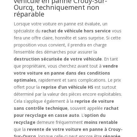
véhicule en panne Crouy-Sur-
Ourcq, techniquement non
réparable
Lorsque votre voiture en panne est évaluée, un
spécialiste du
rachat de véhicule hors service
vous
fera une offre claire, honnête et sans surprise. Si cette
proposition vous convient, il prendra en charge
l’ensemble des démarches pour assurer la
destruction sécurisée de votre véhicule
. En tant
que propriétaire, vous cherchez avant tout à
vendre
votre voiture en panne dans des conditions
optimales
, rapidement et sans complications. Le prix
offert pour la
reprise d’un véhicule HS
est surtout
déterminé par la valeur des pièces encore exploitables.
Cela s’applique également à la
reprise de voiture
sans contrôle technique
, souvent appelée
rachat
pour recyclage en casse auto
. L’
option du
recyclage
demeure fréquemment
moins rentable
que la
revente de votre voiture en panne à Crouy-
Sur-Ourcq
, lorsque celle-ci peut encore être
réparée