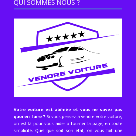
QUI SOMMES NOUS ?
Votre voiture est abîmée et vous ne savez pas
quoi en faire ?
Si vous pensez à vendre votre voiture,
on est là pour vous aider à tourner la page, en toute
simplicité. Quel que soit son état, on vous fait une