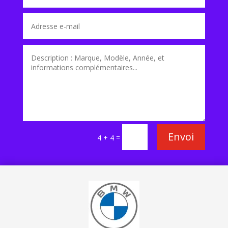
Envoi
=
4 + 4