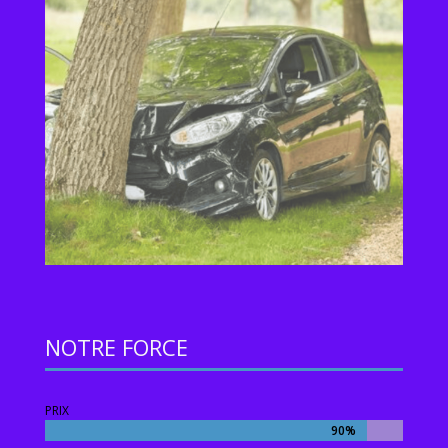
NOTRE FORCE
PRIX
90%
90%