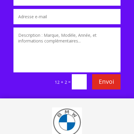
Envoi
=
12 + 2