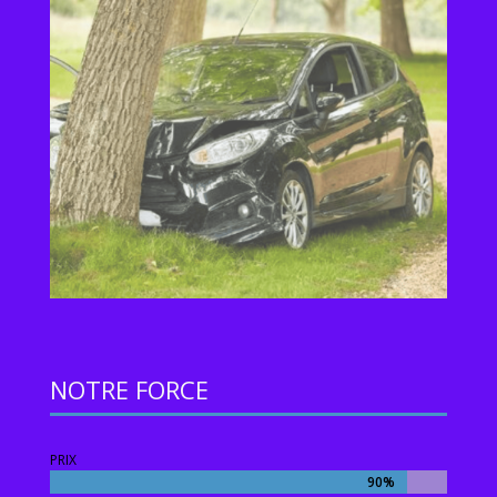
NOTRE FORCE
PRIX
90%
90%