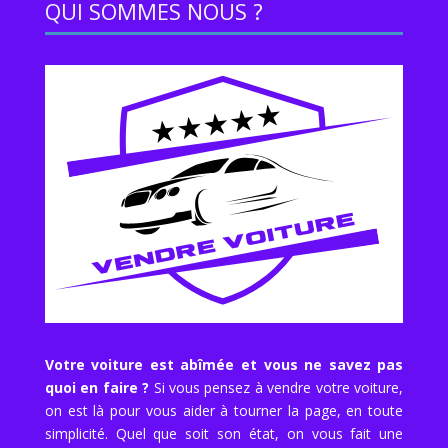
QUI SOMMES NOUS ?
Votre voiture est abîmée et vous ne savez pas
quoi en faire ?
Si vous pensez à vendre votre voiture,
on est là pour vous aider à tourner la page, en toute
simplicité. Quel que soit son état, on vous fait une