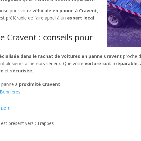
posé pour votre
véhicule en panne à Cravent
,
l est préférable de faire appel à un
expert local
e Cravent : conseils pour
écialisée dans le rachat de voitures en panne Cravent
proche de
ent plusieurs acheteurs sérieux. Que votre
voiture soit irréparable
,
de
et
sécurisée
.
n panne à
proximité Cravent
-Bonnieres
-Bois
 est présent vers : Trappes