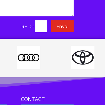
Envoi
=
14 + 12
CONTACT