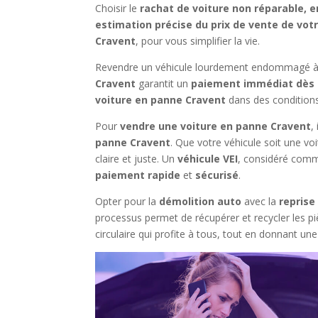
Choisir le
rachat de voiture non réparable, 
estimation précise du prix de vente de vot
Cravent
, pour vous simplifier la vie.
Revendre un véhicule lourdement endommagé à C
Cravent
garantit un
paiement immédiat dès l
voiture en panne Cravent
dans des conditions
Pour
vendre une voiture en panne Cravent
,
panne Cravent
. Que votre véhicule soit une vo
claire et juste. Un
véhicule VEI
, considéré co
paiement rapide
et
sécurisé
.
Opter pour la
démolition auto
avec la
reprise
processus permet de récupérer et recycler les piè
circulaire qui profite à tous, tout en donnant une