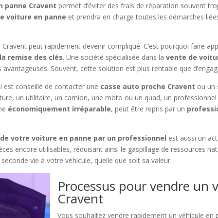
en panne Cravent
permet d’éviter des frais de réparation souvent tro
re voiture en panne
et prendra en charge toutes les démarches liée
ravent peut rapidement devenir compliqué. C’est pourquoi faire app
a remise des clés
. Une société spécialisée dans la
vente de voit
 avantageuses. Souvent, cette solution est plus rentable que d’engag
 il est conseillé de contacter une
casse auto proche Cravent
ou un s
iture, un utilitaire, un camion, une moto ou un quad, un professionnel
mme
économiquement irréparable
, peut être repris par un
professi
 de votre voiture en panne par un professionnel
est aussi un ac
ces encore utilisables, réduisant ainsi le gaspillage de ressources na
 seconde vie à votre véhicule, quelle que soit sa valeur.
Processus pour vendre un v
Cravent
Vous souhaitez vendre rapidement un véhicule en 