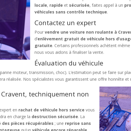
locale
,
rapide
et
sécurisée
, faites appel à un
pro
véhicules sans contrôle technique
.
Contactez un expert
Pour
vendre une voiture non roulante à Crave
d’
enlèvement gratuit de véhicule hors d’usag
gratuite
. Certains professionnels achètent même 
nous vous aidons à finaliser la vente.
Évaluation du véhicule
(panne moteur, transmission, choc). L’estimation peut se faire sur pl
a réalisée. Nos spécialistes vous garantissent une offre honnête et 
e Cravent, techniquement non
 expert en
rachat de véhicule hors service
vous
endra en charge la
destruction sécurisée
. La
é des pièces récupérables
; une
reprise sans
antageuse
qu’un
véhicule encore réparable
.