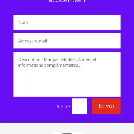
Envoi
=
9 + 5