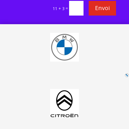
Envoi
=
11 + 3