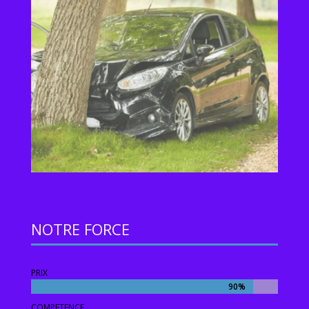
NOTRE FORCE
PRIX
90%
90%
COMPETENCE