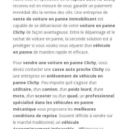
reconnu est en mesure de vous garantir un paiement
immédiat dès la remise des clés. Une entreprise de
vente de voiture en panne immobilisant
est
capable de se débarrasser de votre
voiture en panne
Clichy
de façon avantageuse. Entre le dépannage et le
rachat de voiture en panne, la seconde solution est à
privilégier si vous voulez vous séparer d’un
véhicule
en panne
de manière rapide et efficace.
Pour
vendre une voiture en panne Clichy
, vous
devez contacter une
casse auto proche Clichy
ou
une entreprise en
enlèvement de véhicule en
panne Clichy
. Peu importe qu’il s’agisse d’un
utilitaire
, d’un
camion
, d’un
poids lourd
, d’une
moto
, d’un
scooter
ou d’un
quad
, un
professionnel
spécialisé dans les véhicules en panne
mécanique
vous proposera les
meilleures
conditions de reprise
. Souvent difficile à vendre sur
le marché traditionnel, un
véhicule
économiquement irréparable – VEI
trouve sa