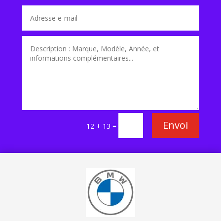
Envoi
=
12 + 13