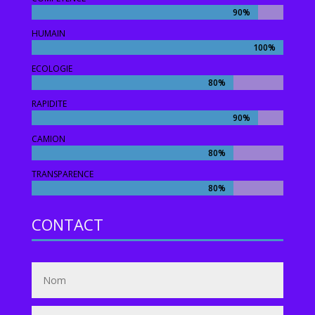
90%
90%
HUMAIN
100%
100%
ECOLOGIE
80%
80%
RAPIDITE
90%
90%
CAMION
80%
80%
TRANSPARENCE
80%
80%
CONTACT