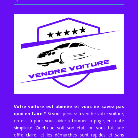
Votre voiture est abîmée et vous ne savez pas
quoi en faire ?
Si vous pensez à vendre votre voiture,
on est là pour vous aider à tourner la page, en toute
simplicité. Quel que soit son état, on vous fait une
offre claire, et les démarches sont rapides et sans