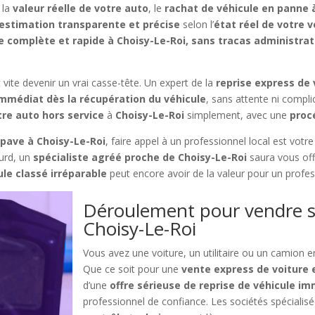
 la
valeur réelle de votre auto
, le
rachat de véhicule en panne
estimation transparente et précise
selon l’
état réel de votre v
e complète et rapide à Choisy-Le-Roi, sans tracas administrat
te devenir un vrai casse-tête. Un expert de la
reprise express de 
mmédiat dès la récupération du véhicule
, sans attente ni compl
re auto hors service
à
Choisy-Le-Roi
simplement, avec une
proc
pave à Choisy-Le-Roi
, faire appel à un professionnel local est votre 
ourd, un
spécialiste agréé proche de Choisy-Le-Roi
saura vous off
ule classé irréparable
peut encore avoir de la valeur pour un professi
Déroulement pour vendre s
Choisy-Le-Roi
Vous avez une voiture, un utilitaire ou un camion 
Que ce soit pour une
vente express de voiture 
d’une
offre sérieuse de reprise de véhicule im
professionnel de confiance. Les sociétés spécialis