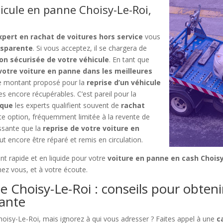
icule en panne Choisy-Le-Roi,
xpert en rachat de voitures hors service
vous
ansparente
. Si vous acceptez, il se chargera de
on sécurisée de votre véhicule
. En tant que
votre voiture en panne dans les meilleures
 Le montant proposé pour la
reprise d’un véhicule
s encore récupérables. C’est pareil pour la
 que
les experts qualifient souvent de
rachat
tte option, fréquemment limitée à la revente de
ssante que la
reprise de votre voiture en
t encore être réparé et remis en circulation.
nt rapide et en liquide pour votre
voiture en panne en cash Chois
hez vous, et à votre écoute.
e Choisy-Le-Roi : conseils pour obten
lante
oisy-Le-Roi, mais ignorez à qui vous adresser ? Faites appel à une
c