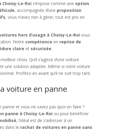
 à
Choisy-Le-Roi
s’impose comme une
option
éhicule
, accompagnée d’une
proposition
ifs
, vous n’avez rien à gérer, tout est pris en
voitures hors d’usage à Choisy-Le-Roi
vous
ication. Notre
compétence
en
reprise de
édure claire
et
sécurisée
.
meilleur choix. Qu’il s’agisse d’une voiture
rir une solution adaptée. Même si votre voiture
onnel. Profitez-en avant qu’il ne soit trop tard.
a voiture en panne
en panne et vous ne savez pas quoi en faire ?
en panne à Choisy-Le-Roi
ou pour bénéficier
mobilisé
, l’idéal est de s’adresser à un
ées dans le
rachat de voitures en panne sans