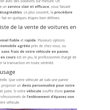
er avec des solutions sur mesure. Un
re un
service clair et efficace
, vous faisant
désagréables
. Le plus souvent, la
procédure
 fait en quelques étapes bien définies.
iste de la vente de voitures en
nnel fiable
et
rapide
. Plusieurs options
utomobile agréée
près de chez vous, ou
 sans frais de votre véhicule en panne
,
 en cours
est en jeu, le professionnel chargé de
er la transaction en toute sérénité.
’usage
réelle. Que votre véhicule ait subi une panne
s proposer un
devis personnalisé pour votre
et juste. Si votre
véhicule
souffre d’une
panne
professionnels de
l’enlèvement d’épaves non
tre véhicule.