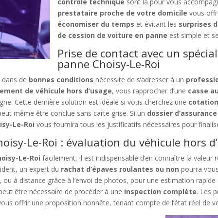
contrôle technique
sont là pour vous accompagn
prestataire proche de votre domicile
vous off
économiser du temps
et évitant les
surprises 
de cession de voiture en panne
est simple et se
Prise de contact avec un spécial
panne Choisy-Le-Roi
i
dans de
bonnes conditions
nécessite de s’adresser à un
professio
ement de véhicule hors d’usage
, vous rapprocher d’une
casse a
gne. Cette dernière solution est idéale si vous cherchez une
cotation
 peut même être conclue sans carte grise. Si un
dossier d’assurance
isy-Le-Roi
vous fournira tous les justificatifs nécessaires pour finalis
oisy-Le-Roi : évaluation du véhicule hors d
hoisy-Le-Roi
facilement, il est indispensable d’en connaître la valeur 
ident, un expert du
rachat d’épaves roulantes ou non
pourra vou
e, ou à distance grâce à l’envoi de photos, pour une estimation rapide 
l peut être nécessaire de procéder à une
inspection complète
. Les 
vous offrir une proposition honnête, tenant compte de l’état réel de vo