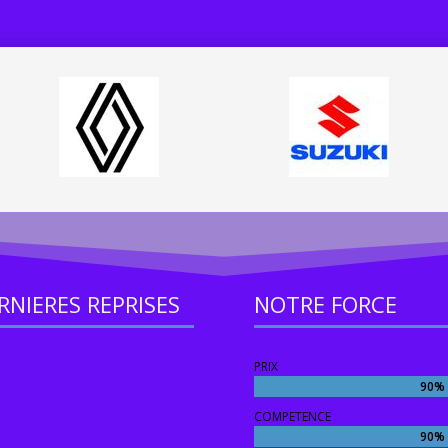
RNIERES REPRISES
NOTRE FORCE
PRIX
90%
90%
COMPETENCE
90%
90%