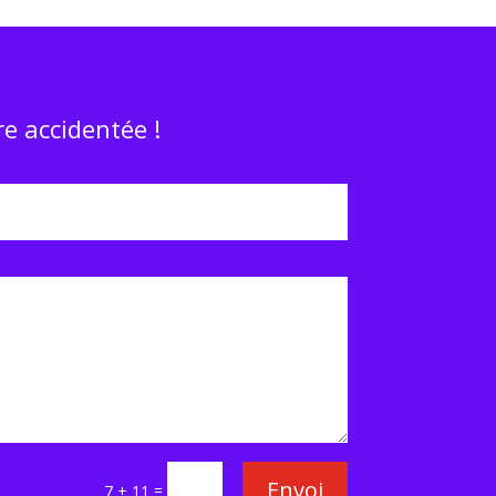
e accidentée !
Envoi
=
7 + 11