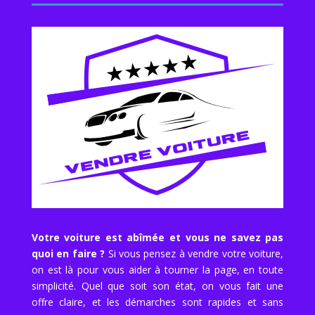
Votre voiture est abîmée et vous ne savez pas
quoi en faire ?
Si vous pensez à vendre votre voiture,
on est là pour vous aider à tourner la page, en toute
simplicité. Quel que soit son état, on vous fait une
offre claire, et les démarches sont rapides et sans