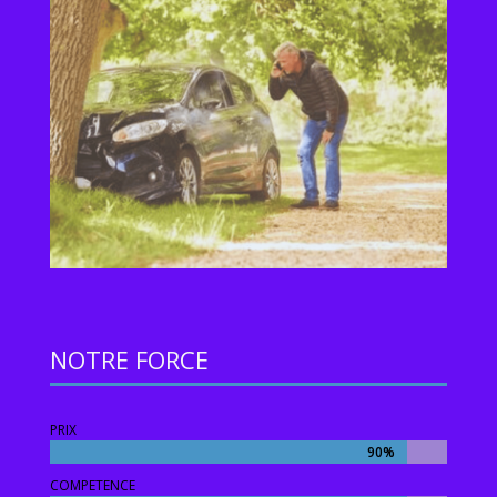
NOTRE FORCE
PRIX
90%
90%
COMPETENCE