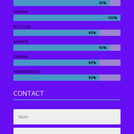
90%
90%
HUMAIN
100%
100%
ECOLOGIE
80%
80%
RAPIDITE
90%
90%
CAMION
80%
80%
TRANSPARENCE
80%
80%
CONTACT