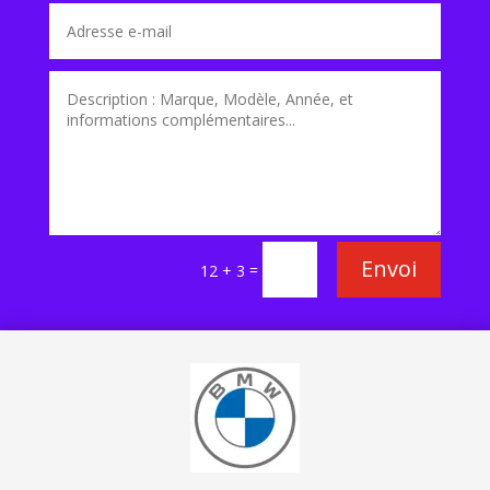
Envoi
=
12 + 3