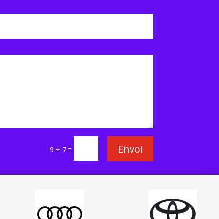
Envoi
=
9 + 7