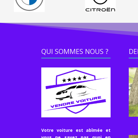
QUI SOMMES NOUS ?
DE
Votre voiture est abîmée et
vous ne savez pas quoi en