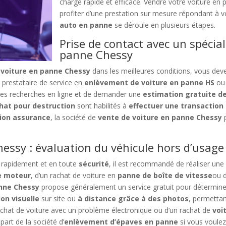
charge rapide et efficace. Vendre votre voiture en
profiter d’une prestation sur mesure répondant à v
auto en panne
se déroule en plusieurs étapes.
Prise de contact avec un spécial
panne Chessy
 voiture en panne Chessy
dans les meilleures conditions, vous de
 prestataire de service en
enlèvement de voiture en panne HS
ou 
e des recherches en ligne et de demander une
estimation gratuite d
hat pour destruction
sont habilités à
effectuer une transaction 
ion assurance
, la société de
vente de voiture en panne Chessy
p
essy : évaluation du véhicule hors d’usage
rapidement et en toute
sécurité
, il est recommandé de réaliser un
ne moteur
, d’un rachat de voiture en
panne de boîte de vitesse
ou 
anne Chessy
propose généralement un service gratuit pour déterminer 
ion visuelle
sur site ou
à distance grâce à des photos
, permetta
rachat de voiture avec un problème électronique ou d’un rachat de
voi
art de la société d’
enlèvement d’épaves en panne
si vous voule