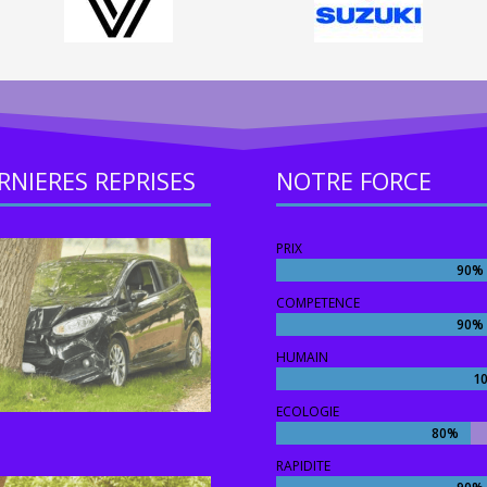
RNIERES REPRISES
NOTRE FORCE
PRIX
90%
90%
COMPETENCE
90%
90%
HUMAIN
1
1
ECOLOGIE
80%
80%
RAPIDITE