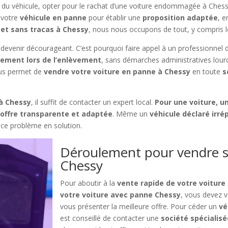
eur du véhicule, opter pour le rachat d’une voiture endommagée à Ches
 votre
véhicule en panne
pour établir une
proposition adaptée
, 
 et sans tracas à Chessy
, nous nous occupons de tout, y compris 
devenir décourageant. C’est pourquoi faire appel à un professionnel 
tement lors de l’enlèvement
, sans démarches administratives lourd
s permet de
vendre votre voiture en panne à Chessy
en toute
s
 à Chessy
, il suffit de contacter un expert local.
Pour une voiture, un
e
offre transparente et adaptée
. Même un
véhicule déclaré irré
 ce problème en solution.
Déroulement pour vendre s
Chessy
Pour aboutir à la
vente rapide de votre voiture
votre voiture avec panne Chessy
, vous devez 
vous présenter la meilleure offre. Pour céder un
vé
est conseillé de contacter une
société spécialis