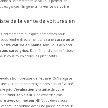
 panne à un prestataire local vous permet de
os exigences. En général, la
vente de votre
iste de la vente de voitures en
vez entreprendre quelques démarches pour
vous rendre directement chez une
casse auto
e votre voiture en panne
sans vous déplacer.
sans carte grise
. De même, si vous effectuez
eut vous fournir tous les justificatifs
e
évaluation précise de l’épave
. Qu’il s’agisse
d’une voiture endommagée dans son intégralité,
le prix. L’
évaluation gratuite
de votre
nt de
fixer sa valeur
. Une expertise plus
ture avec un moteur HS
. Vous devez aussi
z vendre une voiture avec une panne de moteur