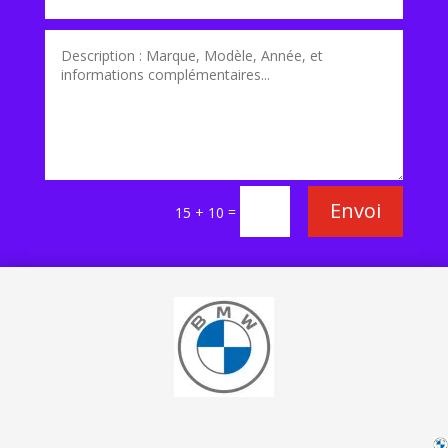
Envoi
=
15 + 10