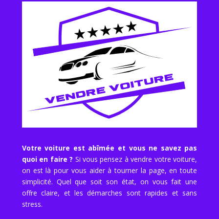
Votre voiture est abîmée et vous ne savez pas
quoi en faire ?
Si vous pensez à vendre votre voiture,
on est là pour vous aider à tourner la page, en toute
simplicité. Quel que soit son état, on vous fait une
offre claire, et les démarches sont rapides et sans
stress.