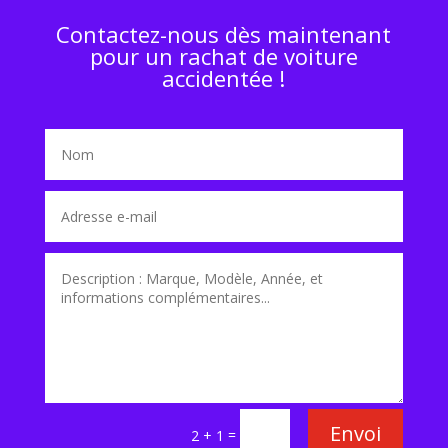
Contactez-nous dès maintenant
pour un rachat de voiture
accidentée !
Envoi
=
2 + 1