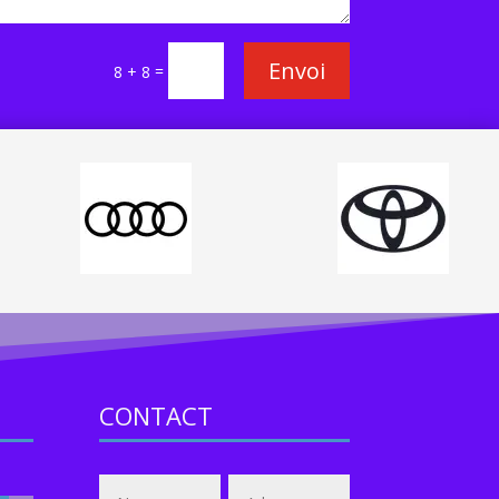
Envoi
=
8 + 8
CONTACT