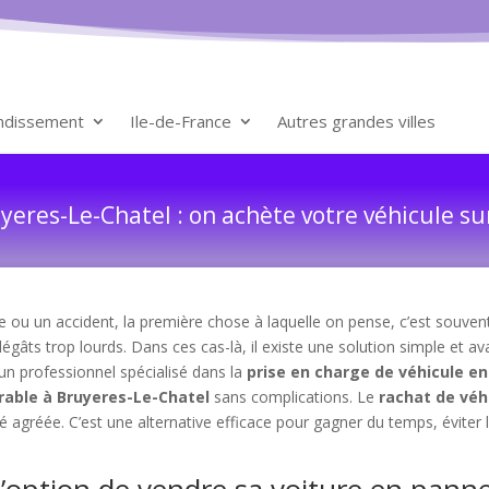
ondissement
Ile-de-France
Autres grandes villes
eres-Le-Chatel : on achète votre véhicule su
ou un accident, la première chose à laquelle on pense, c’est souvent 
dégâts trop lourds. Dans ces cas-là, il existe une solution simple et a
 un professionnel spécialisé dans la
prise en charge de véhicule e
arable à Bruyeres-Le-Chatel
sans complications. Le
rachat de véh
té agréée. C’est une alternative efficace pour gagner du temps, éviter 
l’option de vendre sa voiture en pann