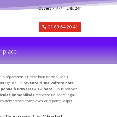
Ouvert 7 j/7/ – 24h/24h
01 83 64 20 41
r place
la réparation. Et c’est bien normal. Mais
vantageuse : la
revente d’une voiture hors
n panne à Bruyeres-Le-Chatel
, vous pouvez
icules immobilisés
respecte un cadre légal
les démarches complexes et repartir l’esprit
e Bruyeres-Le-Chatel