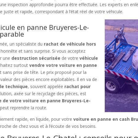
e inspection approfondie pourra être effectuée. Les experts en enl
 juste et rapide, correspondant à l’état réel de votre véhicule.
icule en panne Bruyeres-Le-
éparable
née, un spécialiste du
rachat de véhicule hors
honnête et sans surprise. Si vous acceptez
r une
destruction sécurisée
de votre
véhicule
uhaitez surtout
vendre votre voiture en panne
t sans prise de tête. Le prix proposé pour la
 valeur des pièces encore exploitables. Il en va de
ôle technique
, souvent appelée
rachat pour
lution, axée sur le recyclage des pièces, est
e de votre voiture en panne Bruyeres-Le-
 peut reprendre la route.
iement rapide, en liquide, pour votre
voiture en panne en cash Br
proche de chez vous et à l’écoute de vos besoins.
e Bruyeres-Le-Chatel : conseils pour