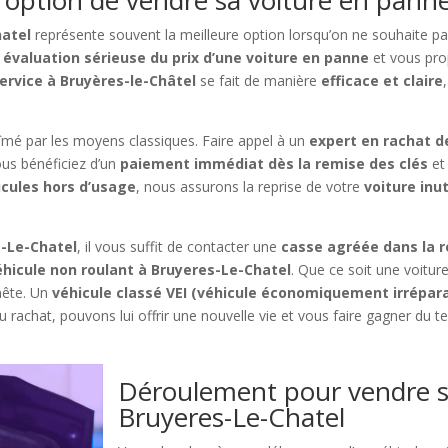
hatel
représente souvent la meilleure option lorsqu’on ne souhaite pa
e
évaluation sérieuse du prix d’une voiture en panne
et vous pro
service à Bruyères-le-Châtel
se fait de manière
efficace et claire
abîmé par les moyens classiques. Faire appel à un
expert en rachat d
ous bénéficiez d’un
paiement immédiat dès la remise des clés
et
icules hors d’usage
, nous assurons la reprise de votre
voiture inu
s-Le-Chatel
, il vous suffit de contacter une
casse agréée dans la r
hicule non roulant à Bruyeres-Le-Chatel
. Que ce soit une voitu
nête. Un
véhicule classé VEI (véhicule économiquement irrépar
du rachat, pouvons lui offrir une nouvelle vie et vous faire gagner du
Déroulement pour vendre s
Bruyeres-Le-Chatel