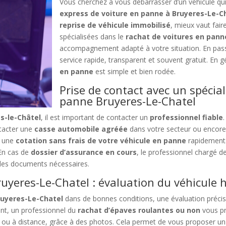
Vous cherchez à vous débarrasser d’un véhicule qui
express de voiture en panne à Bruyeres-Le-C
reprise de véhicule immobilisé
, mieux vaut fair
spécialisées dans le
rachat de voitures en pann
accompagnement adapté à votre situation. En passan
service rapide, transparent et souvent gratuit. En g
en panne
est simple et bien rodée.
Prise de contact avec un spécial
panne Bruyeres-Le-Chatel
s-le-Châtel
, il est important de contacter un
professionnel fiable
ntacter une
casse automobile agréée
dans votre secteur ou encore
r une
cotation sans frais de votre véhicule en panne
rapidement.
 En cas de
dossier d’assurance en cours
, le professionnel chargé d
les documents nécessaires.
uyeres-Le-Chatel : évaluation du véhicule 
ruyeres-Le-Chatel
dans de bonnes conditions, une évaluation précis
ant, un professionnel du
rachat d’épaves roulantes ou non
vous p
ace ou à distance, grâce à des photos. Cela permet de vous proposer u