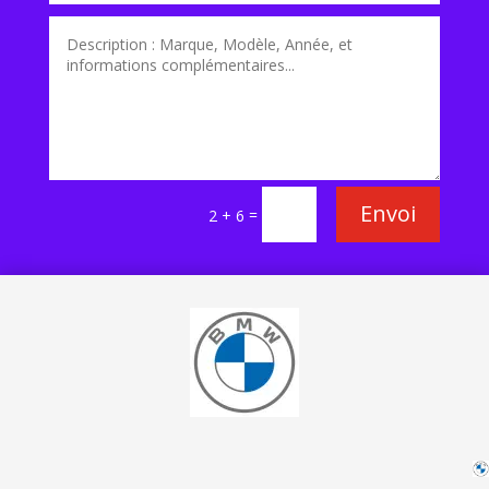
Envoi
=
2 + 6