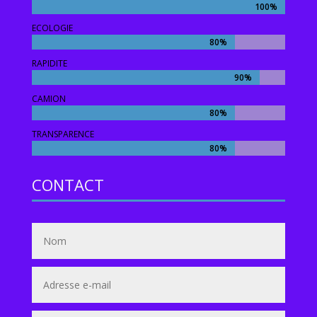
100%
100%
ECOLOGIE
80%
80%
RAPIDITE
90%
90%
CAMION
80%
80%
TRANSPARENCE
80%
80%
CONTACT