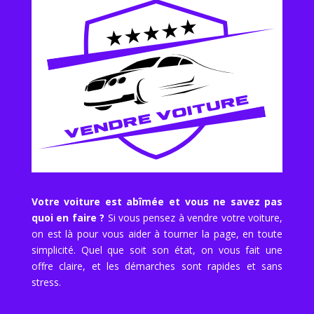
Votre voiture est abîmée et vous ne savez pas
quoi en faire ?
Si vous pensez à vendre votre voiture,
on est là pour vous aider à tourner la page, en toute
simplicité. Quel que soit son état, on vous fait une
offre claire, et les démarches sont rapides et sans
stress.