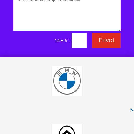
Envoi
=
14 + 6