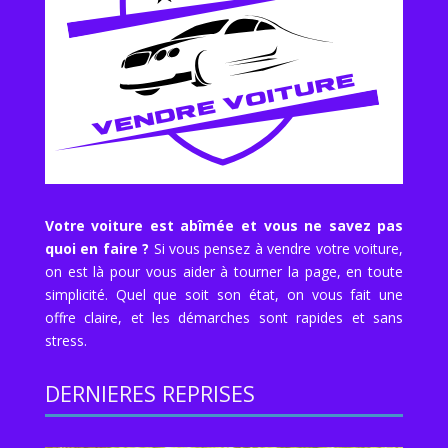
Votre voiture est abîmée et vous ne savez pas
quoi en faire ?
Si vous pensez à vendre votre voiture,
on est là pour vous aider à tourner la page, en toute
simplicité. Quel que soit son état, on vous fait une
offre claire, et les démarches sont rapides et sans
stress.
DERNIERES REPRISES