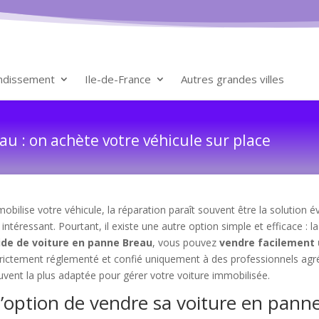
ondissement
Ile-de-France
Autres grandes villes
u : on achète votre véhicule sur place
ilise votre véhicule, la réparation paraît souvent être la solution év
ntéressant. Pourtant, il existe une autre option simple et efficace : l
ide de voiture en panne Breau
, vous pouvez
vendre facilement 
rictement réglementé et confié uniquement à des professionnels agréé
ouvent la plus adaptée pour gérer votre voiture immobilisée.
l’option de vendre sa voiture en pann