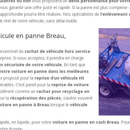
oulantes ou non
vous proposera un
devis personnalisé pour votr
 vous garantir une offre juste et rapide. Si la panne est plus compl
pprofondie pourra être réalisée. Nos spécialistes de
l’enlèvement 
réel de votre véhicule, sans délai inutile.
hicule en panne Breau,
fessionnel du
rachat de véhicule hors service
urprise. Si vous acceptez, il prendra en charge
n sécurisée de votre véhicule
. En tant que
votre voiture en panne dans les meilleures
prix proposé pour la
reprise d’un véhicule HS
rables. C’est pareil pour la
reprise de voiture
onsidèrent comme un
rachat pour recyclage en
sur la
récupération des pièces
, s’avère souvent
oiture en panne à Breau
lorsque le
véhicule
apide, en liquide, pour votre
voiture en panne en cash Breau
. Pour
votre écoute.