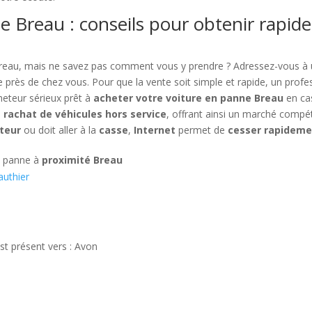
e Breau : conseils pour obtenir rapid
Breau, mais ne savez pas comment vous y prendre ? Adressez-vous à
 près de chez vous. Pour que la vente soit simple et rapide, un profes
heteur sérieux prêt à
acheter votre voiture en panne Breau
en cas
e
rachat de véhicules hors service
, offrant ainsi un marché compé
teur
ou doit aller à la
casse
,
Internet
permet de
cesser rapideme
n panne à
proximité Breau
authier
st présent vers : Avon