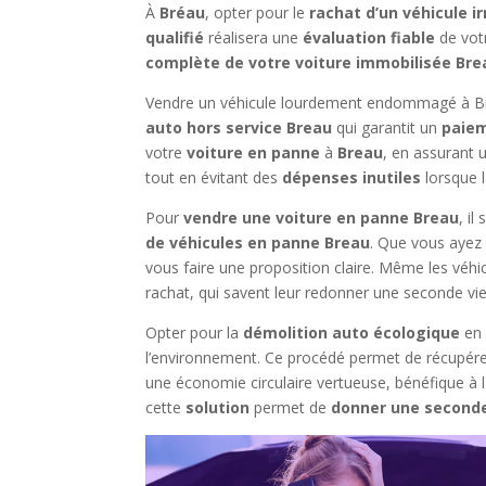
À
Bréau
, opter pour le
rachat d’un véhicule i
qualifié
réalisera une
évaluation fiable
de vot
complète de votre voiture immobilisée Bre
Vendre un véhicule lourdement endommagé à Breau
auto hors service Breau
qui garantit un
paiem
votre
voiture en panne
à
Breau
, en assurant
tout en évitant des
dépenses inutiles
lorsque 
Pour
vendre une voiture en panne Breau
, il
de véhicules en panne Breau
. Que vous ayez 
vous faire une proposition claire. Même les véhi
rachat, qui savent leur redonner une seconde vie
Opter pour la
démolition auto écologique
en 
l’environnement. Ce procédé permet de récupérer 
une économie circulaire vertueuse, bénéfique à 
cette
solution
permet de
donner une seconde