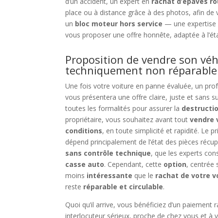
d’un accident, un expert en
rachat d’épaves r
place ou à distance grâce à des photos, afin de
un
bloc moteur hors service
— une expertise a
vous proposer une offre honnête, adaptée à l’état 
Proposition de vendre son vé
techniquement non réparable
Une fois votre voiture en panne évaluée, un pro
vous présentera une offre claire, juste et sans s
toutes les formalités pour assurer la
destructio
propriétaire, vous souhaitez avant tout
vendre 
conditions
, en toute simplicité et rapidité. Le 
dépend principalement de l’état des pièces récupé
sans contrôle technique
, que les experts c
casse auto
. Cependant, cette
option
, centrée 
moins
intéressante
que le
rachat de votre v
reste
réparable et circulable
.
Quoi qu’il arrive, vous bénéficiez d’un paiement r
interlocuteur sérieux, proche de chez vous et à 