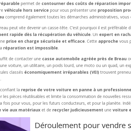
rréparable
permet de
contourner des coûts de réparation impo
re
véhicule hors service
pour vous présenter une
proposition pro
au
comprend également toutes les démarches administratives, vous d
 peut vite devenir un casse-tête. C’est pourquoi il est préférable d
ent rapide dès la récupération du véhicule
. Un
expert en rach
 une
prise en charge sécurisée et efficace
. Cette
approche
vous 
la
réparation est impossible
.
 suffit de contacter une
casse automobile agréée près de Breau
ou
une voiture, un utilitaire, un poids lourd, une moto ou un quad, un exp
cules classés
économiquement irréparables (VEI)
trouvent preneur
.
confiant la
reprise de votre voiture en panne à un professionn
les pièces réutilisables et limite la consommation de nouvelles resso
la fois pour vous, pour les futurs conducteurs, et pour la planète. 
 vie aux matériaux
et de
recycler judicieusement
une
voiture e
Déroulement pour vendre s