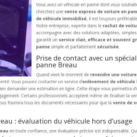
Vous avez un véhicule en panne dont vous souhai
cherchiez une
vente express de voiture en pan
de véhicule immobilisé
, il est toujours préférab
Notre entreprise, experte dans le
rachat de voit
accompagne avec des solutions adaptées, simples 
garantit un
service clair, efficace et souvent g
panne
simple et parfaitement
sécurisée
.
Prise de contact avec un spécial
panne Breau
Quand vient le moment de
revendre une voiture
imenté. Vous pouvez contacter un service d’
enlèvement de véhicule 
ien demander une estimation en ligne. Cette étape vous permettra d
gement. Certains professionnels acceptent même de finaliser la vente
vous fournira tous les documents nécessaires pour que la
vente de v
eau : évaluation du véhicule hors d’usage
reau
en toute confiance, une évaluation précise est indispensable. Qu’