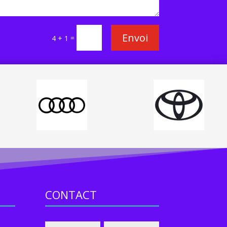
Envoi
=
4 + 1
CONTACT