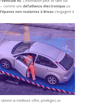
e véhicule HS
. L’estimation peut se faire sur
exe — comme une
défaillance électronique
ou
d’épaves non roulantes à Breau
s’engagent à
 obtenir la meilleure offre, privilégiez un