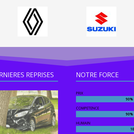
RNIERES REPRISES
NOTRE FORCE
PRIX
90%
90%
COMPETENCE
90%
90%
HUMAIN
1
1