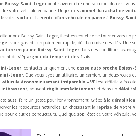
ne Boissy-Saint-Leger
peut s’avérer être une solution idéale si vou
ndre votre véhicule en panne. Un
professionnel du rachat de voit
de votre
voiture
. La
vente d’un véhicule en panne
à
Boissy-Sain
leur prix Boissy-Saint-Leger, il est essentiel de se tourner vers un p
Leger
vous garantit un paiement rapide, dès la remise des clés. Une s
voiture en panne Boissy-Saint-Leger
dans des conditions avantag
ement de
s’épargner du temps et des frais
.
aint-Leger
, contacter uniquement une
casse auto proche Boissy-
aint-Leger
. Que vous ayez un utilitaire, un camion, un deux-roues o
n
véhicule économiquement irréparable – VEI
est difficile à écou
 intéressant
, souvent
réglé immédiatement
et dans un
délai tr
c’est aussi faire un geste pour l’environnement. Grâce à la
démolition
server les ressources naturelles. En choisissant la
reprise de votre 
 pour d’autres conducteurs. Quel que soit l’état de votre véhicule, v