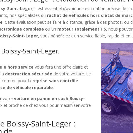
ssy-Saint-Leger
, il est essentiel d’avoir une estimation précise de 
ts, nos spécialistes du
rachat de véhicules hors d’état de marc
le
. Cette évaluation peut se faire à distance, grâce à des photos, ou d
ectronique complexe
ou un
moteur totalement HS
, nous pouvon
oissy-Saint-Leger
, vous bénéficiez d’un service fiable, rapide et en 
Boissy-Saint-Leger,
ule hors service
vous fera une offre claire et
 la
destruction sécurisée
de votre voiture. Le
es, comme pour la
reprise sans contrôle
ise de véhicule réparable
.
ur votre
voiture en panne en cash Boissy-
eux et proche de chez vous pour maximiser votre
e Boissy-Saint-Leger :
pide