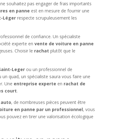
s ne souhaitez pas engager de frais importants
ures en panne
est en mesure de fournir une
t-Léger
respecte scrupuleusement les
rofessionnel de confiance. Un spécialiste
ociété experte en
vente de voiture en panne
euses. Choisir le
rachat
plutôt que le
Saint-Leger
ou un professionnel de
u un quad, un spécialiste saura vous faire une
ler. Une
entreprise experte
en
rachat de
ès court
.
 auto
, de nombreuses pièces peuvent être
voiture en panne par un professionnel
, vous
ous pouvez en tirer une valorisation écologique