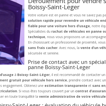
Déroulement pour vendre s
Boissy-Saint-Leger
Votre voiture est en panne et vous ne savez pas 
solution rapide pour revendre un véhicule e
fiable pour une voiture hors d’usage
, notre éq
Spécialistes du
rachat de véhicules en panne o
technique
, nous vous proposons un accompagneme
En choisissant un professionnel de proximité, vous
sans frais cacher
. Avec nous, la
vente d’un véh
sécurisée et sereine.
Prise de contact avec un spécial
panne Boissy-Saint-Leger
 d’usage
à
Boissy-Saint-Léger
, il est recommandé de contacter u
ment gratuit pour véhicule hors service
, prendre contact avec u
sans engagement. Obtenez une
estimation transparente
et
sans e
riculation
. Si vous êtes toujours couvert par un
contrat d’assuran
er en toute tranquillité la
vente administrative de votre véhicule
issy-Saint-Leger : évaluation du véhicule h