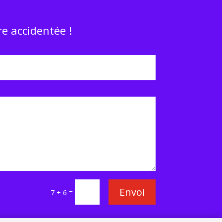
e accidentée !
Envoi
=
7 + 6