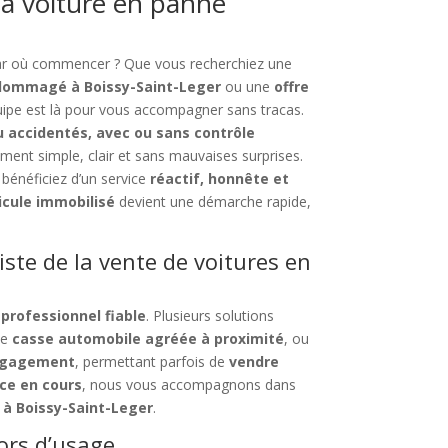
a voiture en panne
par où commencer ? Que vous recherchiez une
ndommagé à Boissy-Saint-Leger
ou une
offre
uipe est là pour vous accompagner sans tracas.
u accidentés, avec ou sans contrôle
nt simple, clair et sans mauvaises surprises.
 bénéficiez d’un service
réactif, honnête et
icule immobilisé
devient une démarche rapide,
iste de la vente de voitures en
n
professionnel fiable
. Plusieurs solutions
ne
casse automobile agréée à proximité
, ou
ngagement
, permettant parfois de
vendre
ce en cours
, nous vous accompagnons dans
 à Boissy-Saint-Leger
.
ors d’usage