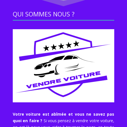
QUI SOMMES NOUS ?
Votre voiture est abîmée et vous ne savez pas
quoi en faire ?
Si vous pensez à vendre votre voiture,