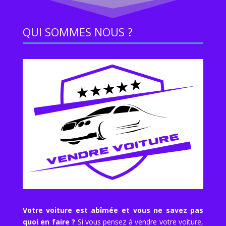
QUI SOMMES NOUS ?
Votre voiture est abîmée et vous ne savez pas
quoi en faire ?
Si vous pensez à vendre votre voiture,