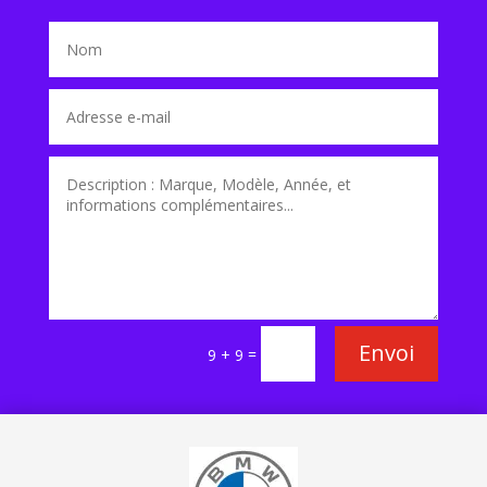
Envoi
=
9 + 9