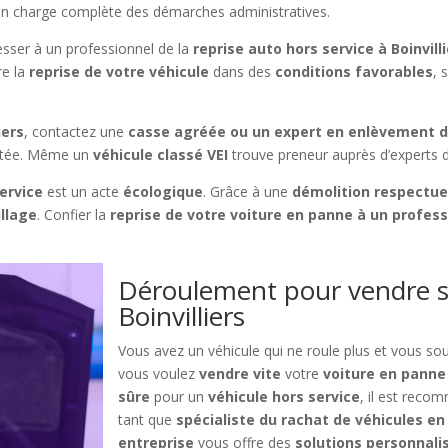
e en charge complète des démarches administratives.
sser à un professionnel de la
reprise auto hors service à Boinvill
re la
reprise de votre véhicule
dans des
conditions favorables
, 
iers
, contactez une
casse agréée ou un expert en enlèvement d
aptée. Même un
véhicule classé VEI
trouve preneur auprès d’experts d
ervice
est un acte
écologique
. Grâce à une
démolition respectue
llage
. Confier la
reprise de votre voiture en panne à un profes
Déroulement pour vendre s
Boinvilliers
Vous avez un véhicule qui ne roule plus et vous so
vous voulez
vendre vite
votre
voiture en panne
sûre
pour un
véhicule hors service
, il est rec
tant que
spécialiste du rachat de véhicules e
entreprise
vous offre des
solutions personnali