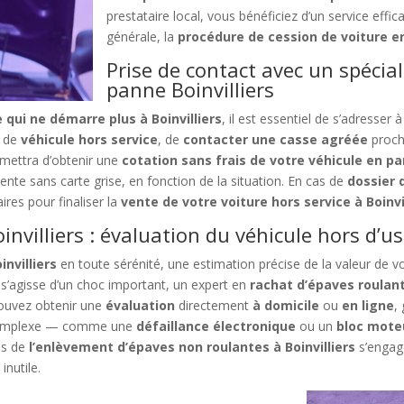
prestataire local, vous bénéficiez d’un service effic
générale, la
procédure de cession de voiture 
Prise de contact avec un spécial
panne Boinvilliers
 qui ne démarre plus à Boinvilliers
, il est essentiel de s’adresser
de
véhicule hors service
, de
contacter une casse agréée
proch
mettra d’obtenir une
cotation sans frais de votre véhicule en p
te sans carte grise, en fonction de la situation. En cas de
dossier 
res pour finaliser la
vente de votre voiture hors service à Boinvi
nvilliers : évaluation du véhicule hors d’u
nvilliers
en toute sérénité, une estimation précise de la valeur de v
 s’agisse d’un choc important, un expert en
rachat d’épaves roulan
pouvez obtenir une
évaluation
directement
à domicile
ou
en ligne
,
t complexe — comme une
défaillance électronique
ou un
bloc mote
es de
l’enlèvement d’épaves non roulantes à Boinvilliers
s’engag
inutile.