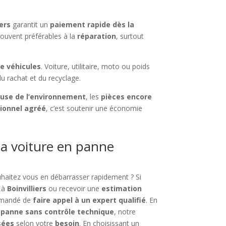
iers
garantit un
paiement rapide dès la
souvent préférables à la
réparation
, surtout
e véhicules
. Voiture, utilitaire, moto ou poids
u rachat et du recyclage.
use de l’environnement
, les
pièces encore
sionnel agréé
, c’est soutenir une économie
a voiture en panne
uhaitez vous en débarrasser rapidement ? Si
à
Boinvilliers
ou recevoir une
estimation
ommandé de
faire appel à un expert qualifié
. En
n panne sans contrôle technique
, notre
sées
selon votre
besoin
. En choisissant un