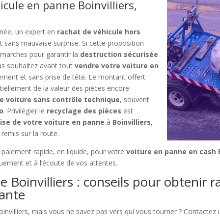
cule en panne Boinvilliers,
inée, un expert en
rachat de véhicule hors
t sans mauvaise surprise. Si cette proposition
démarches pour garantir la
destruction sécurisée
ous souhaitez avant tout
vendre votre voiture en
dement et sans prise de tête. Le montant offert
iellement de la valeur des pièces encore
de voiture sans contrôle technique
, souvent
o
. Privilégier le
recyclage des pièces
est
ise de votre voiture en panne
à
Boinvilliers
,
 remis sur la route.
n paiement rapide, en liquide, pour votre
voiture en panne en cash B
uement et à l’écoute de vos attentes.
 Boinvilliers : conseils pour obtenir 
lante
invilliers, mais vous ne savez pas vers qui vous tourner ? Contactez