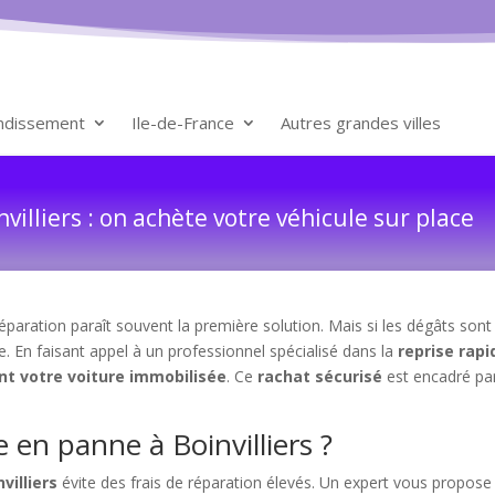
ondissement
Ile-de-France
Autres grandes villes
illiers : on achète votre véhicule sur place
paration paraît souvent la première solution. Mais si les dégâts sont
e. En faisant appel à un professionnel spécialisé dans la
reprise rapi
nt votre voiture immobilisée
. Ce
rachat sécurisé
est encadré par 
 en panne à Boinvilliers ?
villiers
évite des frais de réparation élevés. Un expert vous propos