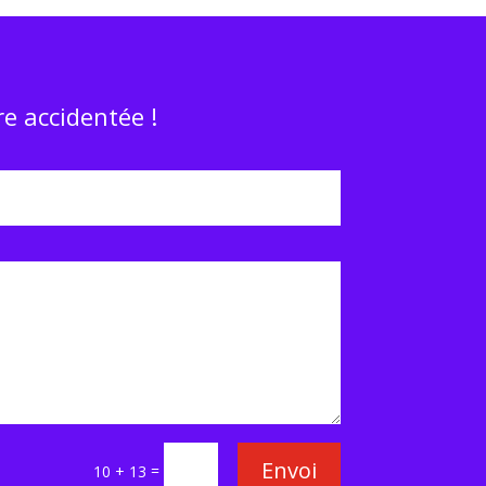
e accidentée !
Envoi
=
10 + 13