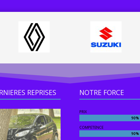
RNIERES REPRISES
NOTRE FORCE
PRIX
90%
90%
COMPETENCE
90%
90%