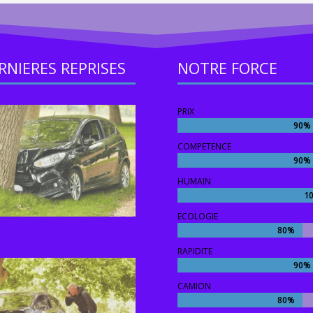
RNIERES REPRISES
NOTRE FORCE
PRIX
90%
90%
COMPETENCE
90%
90%
HUMAIN
1
1
ECOLOGIE
80%
80%
RAPIDITE
90%
90%
CAMION
80%
80%