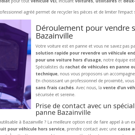
diat
pour tout
véhicule VEI
, incluant
voitures
,
utilitaires
et
deux
fessionnel agréé permet de recycler les pièces et de limiter l’impact 
Déroulement pour vendre s
Bazainville
Votre voiture est en panne et vous ne savez pas 
solution rapide pour revendre un véhicule e
pour une voiture hors d’usage
, notre équipe e
Spécialistes du
rachat de véhicules en panne o
technique
, nous vous proposons un accompagneme
En choisissant un professionnel de proximité, vous
sans frais cachés
. Avec nous, la
vente d’un véh
sécurisée et sereine.
Prise de contact avec un spécial
panne Bazainville
tilisable à Bazainville ? La meilleure option est de faire appel à un ex
uit pour véhicule hors service
, prendre contact avec une
casse a