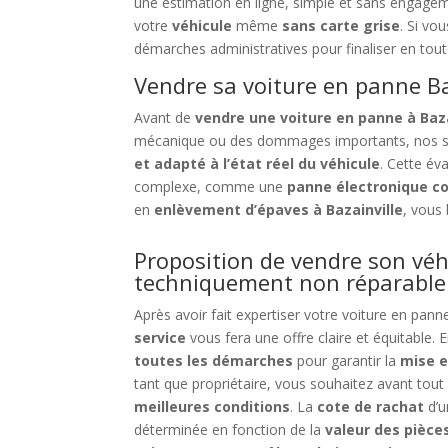
une estimation en ligne, simple et sans engage
votre
véhicule
même
sans carte grise
. Si vo
démarches administratives pour finaliser en toute
Vendre sa voiture en panne Ba
Avant de
vendre une voiture en panne à Baza
mécanique ou des dommages importants, nos sp
et adapté à l’état réel du véhicule
. Cette év
complexe, comme une
panne électronique c
en
enlèvement d’épaves à Bazainville
, vous 
Proposition de vendre son véh
techniquement non réparable
Après avoir fait expertiser votre voiture en pan
service
vous fera une offre claire et équitable. 
toutes les démarches
pour garantir la
mise e
tant que propriétaire, vous souhaitez avant tou
meilleures conditions
. La
cote de rachat
d’
déterminée en fonction de la
valeur des pièce