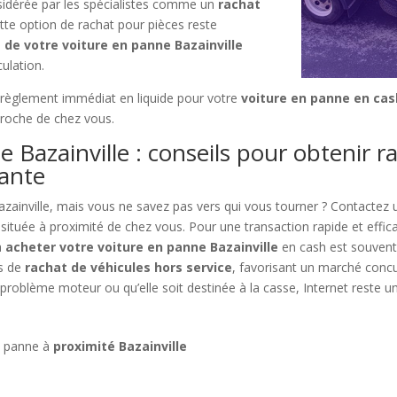
idérée par les spécialistes comme un
rachat
tte option de rachat pour pièces reste
e de votre voiture en panne Bazainville
culation.
un règlement immédiat en liquide pour votre
voiture en panne en cas
proche de chez vous.
 Bazainville : conseils pour obtenir 
lante
zainville, mais vous ne savez pas vers qui vous tourner ? Contactez
 située à proximité de chez vous. Pour une transaction rapide et effica
à
acheter votre voiture en panne Bazainville
en cash est souvent
es de
rachat de véhicules hors service
, favorisant un marché conc
 un problème moteur ou qu’elle soit destinée à la casse, Internet rest
n panne à
proximité Bazainville