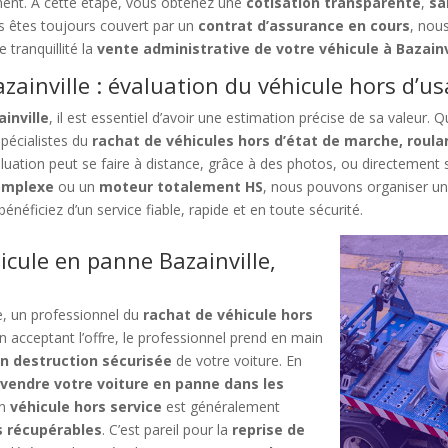
ment. À cette étape, vous obtenez une
cotisation transparente
,
sa
us êtes toujours couvert par un
contrat d’assurance en cours
, nou
 tranquillité la
vente administrative de votre véhicule à Bazainv
zainville : évaluation du véhicule hors d’u
inville
, il est essentiel d’avoir une estimation précise de sa valeur
écialistes du
rachat de véhicules hors d’état de marche, roula
aluation peut se faire à distance, grâce à des photos, ou directement s
omplexe
ou un
moteur totalement HS
, nous pouvons organiser un
bénéficiez d’un service fiable, rapide et en toute sécurité.
icule en panne Bazainville,
ne, un professionnel du
rachat de véhicule hors
En acceptant l’offre, le professionnel prend en main
n destruction sécurisée
de votre voiture. En
t
vendre votre voiture en panne dans les
un
véhicule hors service
est généralement
s récupérables
. C’est pareil pour la
reprise de