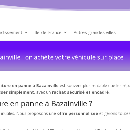
ondissement
Ile-de-France
Autres grandes villes
inville : on achète votre véhicule sur place
iture en panne à Bazainville
est souvent plus rentable que les rép
sser simplement
, avec un
rachat sécurisé et encadré
.
re en panne à Bazainville ?
is inutiles. Nous proposons une
offre personnalisée
et gérons toute