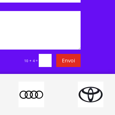
Envoi
=
10 + 4