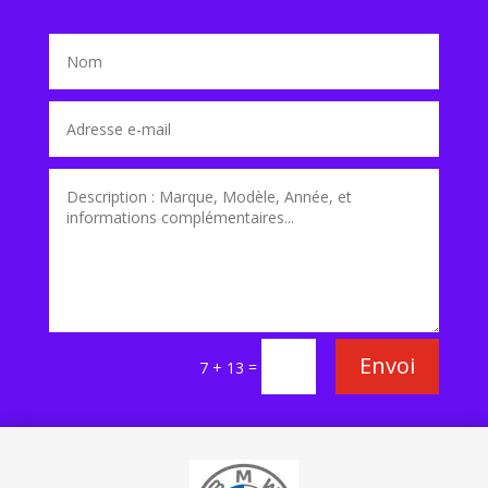
Envoi
=
7 + 13