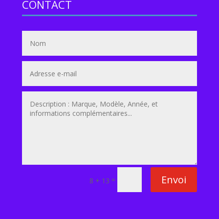
CONTACT
Envoi
=
8 + 13