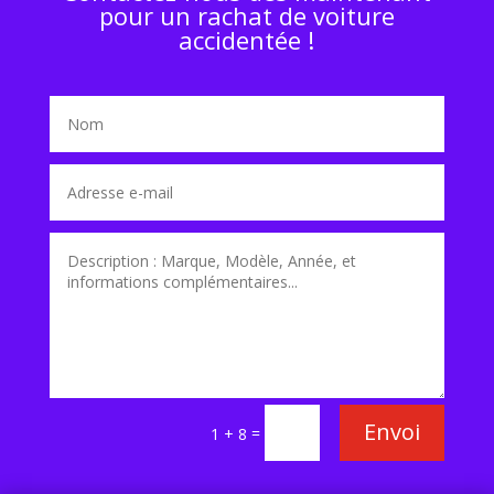
pour un rachat de voiture
accidentée !
Envoi
=
1 + 8