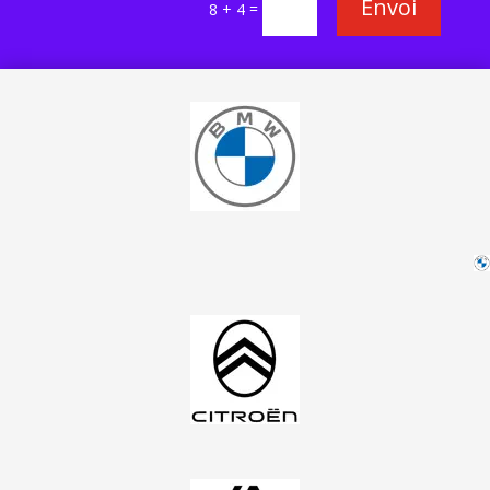
Envoi
=
8 + 4