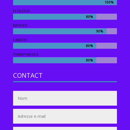
100%
100%
ECOLOGIE
80%
80%
RAPIDITE
90%
90%
CAMION
80%
80%
TRANSPARENCE
80%
80%
CONTACT