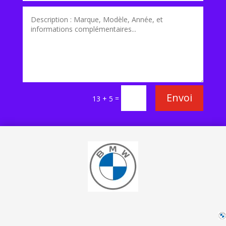
Envoi
=
13 + 5